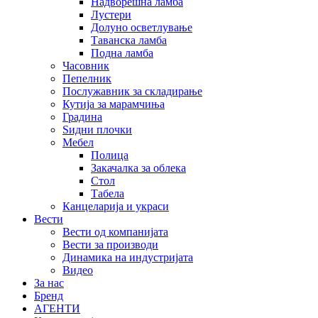
Надворешна ламба
Лустери
Долуно осветлување
Таванска ламба
Подна ламба
Часовник
Пепелник
Послужавник за складирање
Кутија за марамчиња
Градина
Ѕидни плочки
Мебел
Полица
Закачалка за облека
Стол
Табела
Канцеларија и украси
Вести
Вести од компанијата
Вести за производи
Динамика на индустријата
Видео
За нас
Бренд
АГЕНТИ