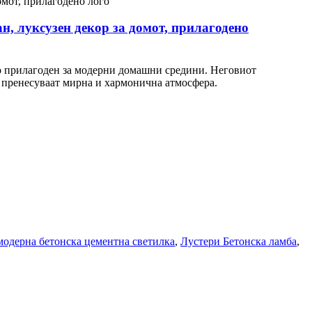
н, луксузен декор за домот, прилагодено
но прилагоден за модерни домашни средини. Неговиот
и пренесуваат мирна и хармонична атмосфера.
одерна бетонска цементна светилка
,
Лустери Бетонска ламба
,