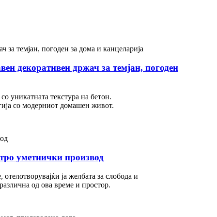
вен декоративен држач за темјан, погоден
 со уникатната текстура на бетон.
гија со модерниот домашен живот.
етро уметнички производ
 отелотворувајќи ја желбата за слобода и
различна од ова време и простор.