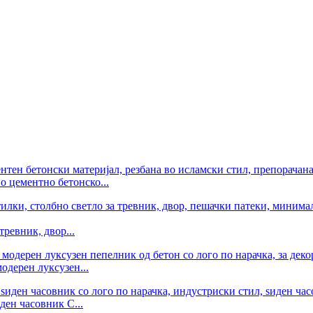
но цементно бетонско...
ревник, двор...
дерен луксузен...
ден часовник C...