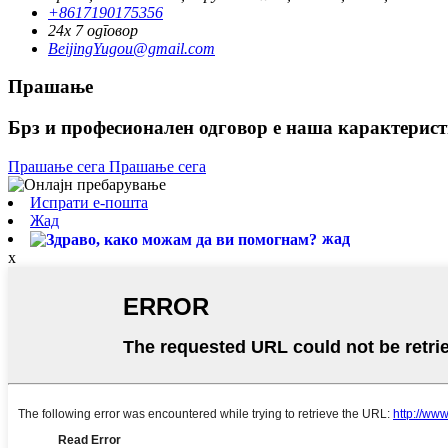
+8617190175356
24x 7 одговор
BeijingYugou@gmail.com
Прашање
Брз и професионален одговор е наша карактерист
Прашање сега
Прашање сега
Испрати е-пошта
Жад
жад
x