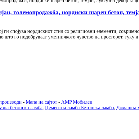
јан, големопродажба, нордиски шарен бетон, темја
кој ги спојува нордискиот стил со религиозни елементи, соврше
мо што го подобруваат уметничкото чувство на просторот, туку 
производи
-
Мапа на сајтот
-
AMP Мобилен
узна бетонска ламба
,
Цементна ламба Бетонска ламба
,
Домашна м