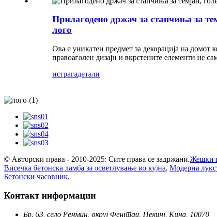
Прилагодено држач за стапчиња за тем
лого
Ова е уникатен предмет за декорација на домот 
правоаголен дизајн и вкрстените елементи не са
истрага
детали
© Авторски права - 2010-2025: Сите права се задржани.
Жешки 
Висечка бетонска ламба за осветлување во кујна
,
Модерна лукс
Бетонски часовник
,
Контакт информации
Бр. 63, село Ренмин, округ Фенгтаи, Пекинг, Кина, 10070