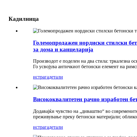
Кадилница
Големопродажен нордиски стилски бето
за дома и канцеларија
Производот е поделен на два стила: тркалезна осн
Го усвојува античкиот бетонски елемент на рим
истрага
детали
Висококвалитетен рачно изработен бе
Додавајќи чувство на „диваштво“ во современите
преживување преку бетонски материјали; обликот
истрага
детали