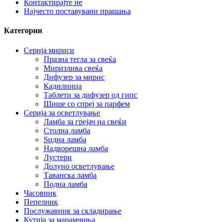
Контактирајте не
Најчесто поставувани прашања
Категории
Серија мириси
Празна тегла за свеќа
Миризлива свеќа
Дифузер за мирис
Кадилница
Таблети за дифузер од гипс
Шише со спреј за парфем
Серија за осветлување
Ламба за грејач на свеќи
Столна ламба
Ѕидна ламба
Надворешна ламба
Лустери
Долуно осветлување
Таванска ламба
Подна ламба
Часовник
Пепелник
Послужавник за складирање
Кутија за марамчиња