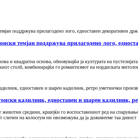
нски темјан поддржува прилагодено лого, едноста
ова и квадратна основа, обновувајќи ја културата на пустелијата
скиот столб, комбинирајќи го романтизмот на нордиската митоло
тонски кадилник, едноставен и шарен кадилник, р
 животни средини, кршејќи го воспоставениот ред на спарување,
 сличен на колосеум ни овозможува да ја доживееме таа дивост 