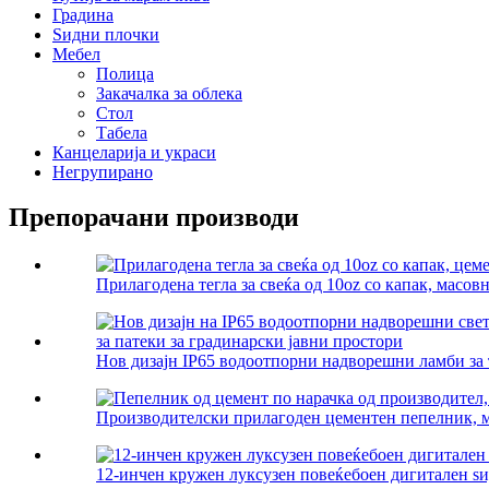
Градина
Ѕидни плочки
Мебел
Полица
Закачалка за облека
Стол
Табела
Канцеларија и украси
Негрупирано
Препорачани производи
Прилагодена тегла за свеќа од 10oz со капак, масов
Нов дизајн IP65 водоотпорни надворешни ламби за т
Производителски прилагоден цементен пепелник, мо
12-инчен кружен луксузен повеќебоен дигитален ѕи