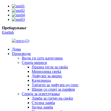
Пребарување
English
Дома
Производи
Види ги сите категории
Серија мириси
Празна тегла за свеќа
Миризлива свеќа
Дифузер за мирис
Кадилница
Таблети за дифузер од гипс
Шише со спреј за парфем
Серија за осветлување
Ламба за грејач на свеќи
Столна ламба
Ѕидна ламба